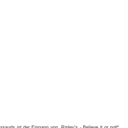
ds ist der Eingang von „Ripley’s - Believe it or not!“