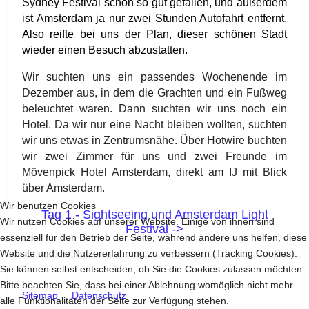
Sydney Festival schon so gut gefallen, und außerdem
ist Amsterdam ja nur zwei Stunden Autofahrt entfernt.
Also reifte bei uns der Plan, dieser schönen Stadt
wieder einen Besuch abzustatten.
Wir suchten uns ein passendes Wochenende im
Dezember aus, in dem die Grachten und ein Fußweg
beleuchtet waren. Dann suchten wir uns noch ein
Hotel. Da wir nur eine Nacht bleiben wollten, suchten
wir uns etwas in Zentrumsnähe. Über
Hotwire
buchten
wir zwei Zimmer für uns und zwei Freunde im
Mövenpick Hotel Amsterdam
, direkt am IJ mit Blick
über Amsterdam.
Wir benutzen Cookies
Tag 1 - Sightseeing und Amsterdam Light
Wir nutzen Cookies auf unserer Website. Einige von ihnen sind
Festival ->
essenziell für den Betrieb der Seite, während andere uns helfen, diese
Website und die Nutzererfahrung zu verbessern (Tracking Cookies).
Sie können selbst entscheiden, ob Sie die Cookies zulassen möchten.
Bitte beachten Sie, dass bei einer Ablehnung womöglich nicht mehr
Sitemap
Datenschutz
alle Funktionalitäten der Seite zur Verfügung stehen.