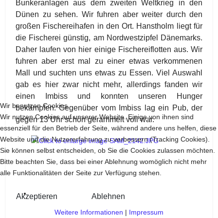
Bunkeranlagen aus dem zweiten Weltkrieg in den
Dünen zu sehen. Wir fuhren aber weiter durch den
großen Fischereihafen in den Ort. Hanstholm liegt für
die Fischerei günstig, am Nordwestzipfel Dänemarks.
Daher laufen von hier einige Fischereiflotten aus. Wir
fuhren aber erst mal zu einer etwas verkommenen
Mall und suchten uns etwas zu Essen. Viel Auswahl
gab es hier zwar nicht mehr, allerdings fanden wir
einen Imbiss und konnten unseren Hunger
Wir benutzen Cookies
bekämpfen. Gegenüber vom Imbiss lag ein Pub, der
Wir nutzen Cookies auf unserer Website. Einige von ihnen sind
gegen 13 Uhr schon gerammelt voll war.
essenziell für den Betrieb der Seite, während andere uns helfen, diese
Website und die Nutzererfahrung zu verbessern (Tracking Cookies).
Sie können selbst entscheiden, ob Sie die Cookies zulassen möchten.
Bitte beachten Sie, dass bei einer Ablehnung womöglich nicht mehr
alle Funktionalitäten der Seite zur Verfügung stehen.
Akzeptieren
Ablehnen
Weitere Informationen
|
Impressum