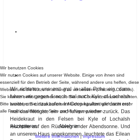
Wir benutzen Cookies
Wir nutzen Cookies auf unserer Website. Einige von ihnen sind
essenziell für den Betrieb der Seite, während andere uns helfen, diese
Wir richteten uns erst mal in aller Ruhe ein, dann
Website und die Nutzererfahrung zu verbessern (Tracking Cookies).
fuhren wir gegen 6 noch mal nach Kyle of Lochalsh
Sie können selbst entscheiden, ob Sie die Cookies zulassen möchten.
Bitte beachten Sie, dass bei einer Ablehnung womöglich nicht mehr
weiter, um einzukaufen. Im Coop kauften wir dann erst
alle Funktionalitäten der Seite zur Verfügung stehen.
mal das Nötigste ein und fuhren wieder zurück. Das
Heidekraut in den Felsen bei Kyle of Lochalsh
Akzeptieren
Ablehnen
leuchtete auf den Rückweg in der Abendsonne. Und
an unserem Haus angekommen, leuchtete das Eilean
Weitere Informationen
|
Impressum