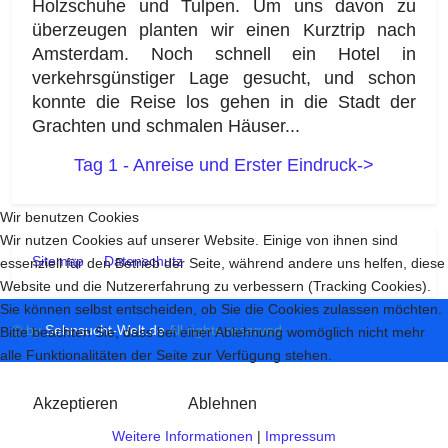
Holzschuhe und Tulpen. Um uns davon zu
überzeugen planten wir einen Kurztrip nach
Amsterdam. Noch schnell ein Hotel in
verkehrsgünstiger Lage gesucht, und schon
konnte die Reise los gehen in die Stadt der
Grachten und schmalen Häuser...
Tag 1 - Anreise und Erster Eindruck->
Wir benutzen Cookies
Wir nutzen Cookies auf unserer Website. Einige von ihnen sind
Sitemap
Datenschutz
essenziell für den Betrieb der Seite, während andere uns helfen, diese
Website und die Nutzererfahrung zu verbessern (Tracking Cookies).
Sie können selbst entscheiden, ob Sie die Cookies zulassen möchten.
© by
Sehnsucht-Welt.de
All rights reserved
Bitte beachten Sie, dass bei einer Ablehnung womöglich nicht mehr
alle Funktionalitäten der Seite zur Verfügung stehen.
Akzeptieren
Ablehnen
Weitere Informationen
|
Impressum